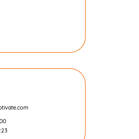
tivate.com
100
223